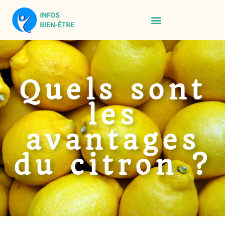
Quels sont
les
avantages
du citron ?